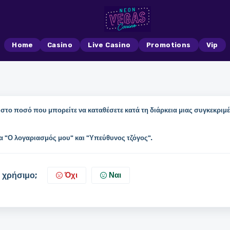
Home
Casino
Live Casino
Promotions
Vip
ο στο ποσό που μπορείτε να καταθέσετε κατά τη διάρκεια μιας συγκεκριμ
τα "Ο λογαριασμός μου" και "Υπεύθυνος τζόγος".
 χρήσιμο;
Όχι
Ναι