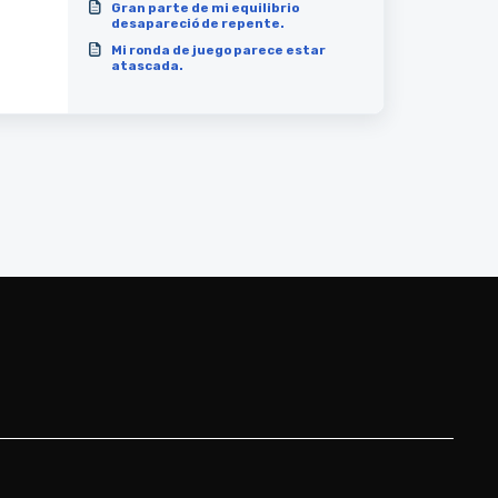
Gran parte de mi equilibrio
desapareció de repente.
Mi ronda de juego parece estar
atascada.