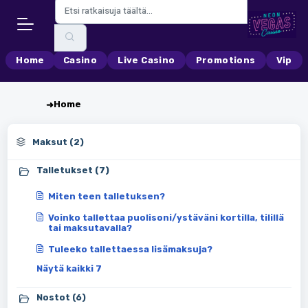
Home
Casino
Live Casino
Promotions
Vip
Home
➜
Maksut (2)
Talletukset (7)
Miten teen talletuksen?
Voinko tallettaa puolisoni/ystäväni kortilla, tilillä
tai maksutavalla?
Tuleeko tallettaessa lisämaksuja?
Näytä kaikki 7
Nostot (6)