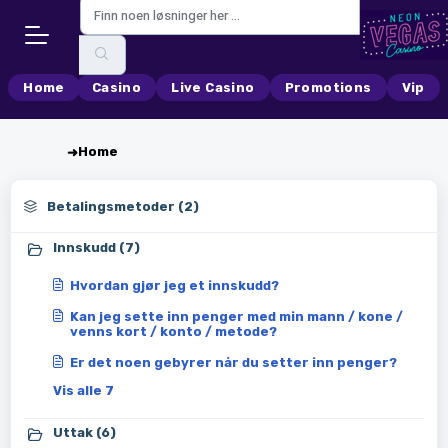
Home
Casino
Live Casino
Promotions
Vip
Home
➜
Betalingsmetoder (2)
Innskudd (7)
Hvordan gjør jeg et innskudd?
Kan jeg sette inn penger med min mann / kone /
venns kort / konto / metode?
Er det noen gebyrer når du setter inn penger?
Vis alle 7
Uttak (6)