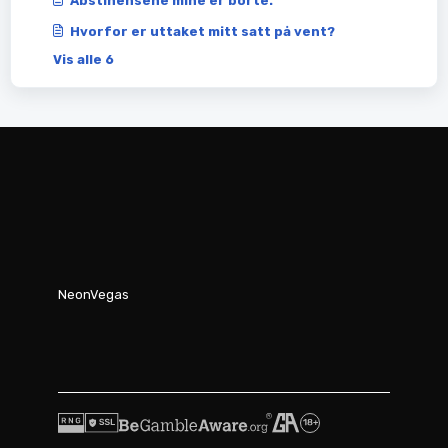
Abstinensene mine er borte.
Hvorfor er uttaket mitt satt på vent?
Vis alle 6
NeonVegas