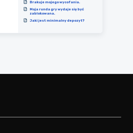
Brakuje mojego wycofania.
Moja runda gry wydaje się być
zablokowana.
Jaki jest minimalny depozyt?